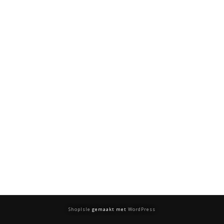
ShopIsle
gemaakt met
WordPress