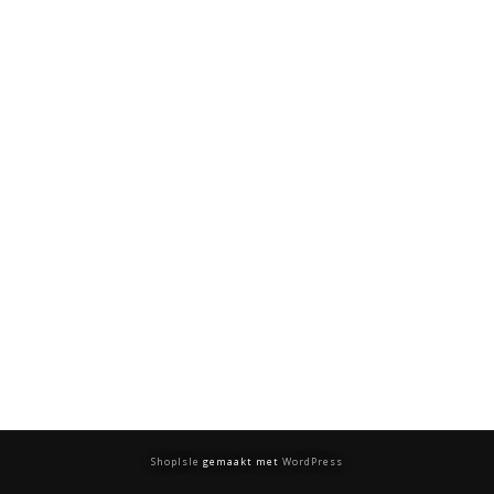
ShopIsle
gemaakt met
WordPress