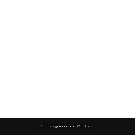
ShopIsle
gemaakt met
WordPress