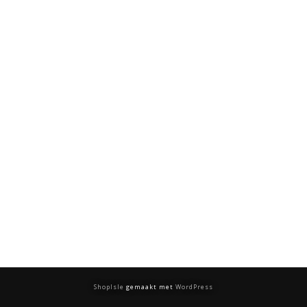
ShopIsle
gemaakt met
WordPress