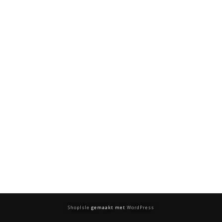
ShopIsle
gemaakt met
WordPress