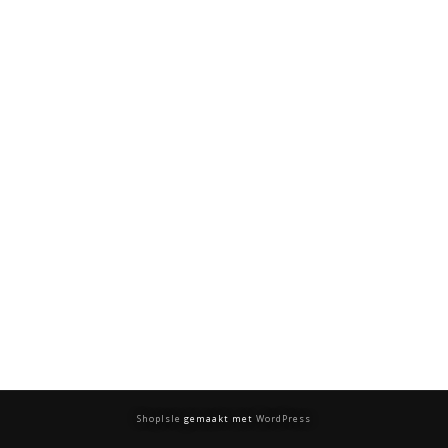
ShopIsle
gemaakt met
WordPress