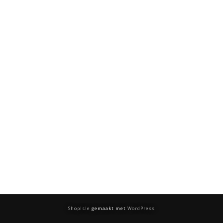
ShopIsle
gemaakt met
WordPress