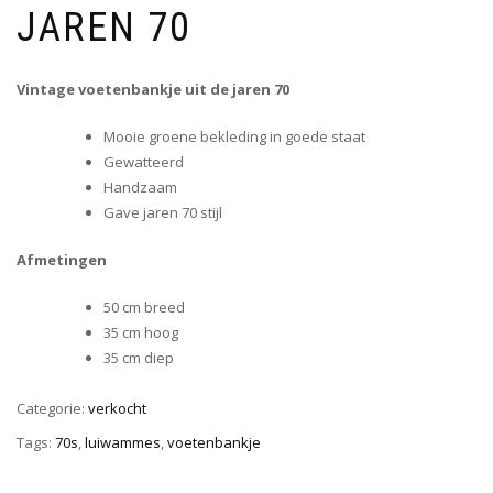
JAREN 70
Vintage voetenbankje uit de jaren 70
Mooie groene bekleding in goede staat
Gewatteerd
Handzaam
Gave jaren 70 stijl
Afmetingen
50 cm breed
35 cm hoog
35 cm diep
Categorie:
verkocht
Tags:
70s
,
luiwammes
,
voetenbankje