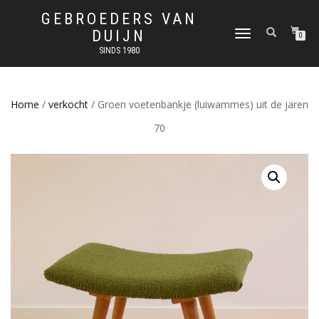
GEBROEDERS VAN
DUIJN
SCHAKEL
0
TUSSEN
SINDS 1980
MENU
Home
/
verkocht
/ Groen voetenbankje (luiwammes) uit de jaren
70