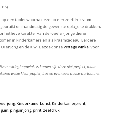
015)
ies op een tablet waarna deze op een zeefdrukraam
 gebruikt om handmatig de gewenste oplage te drukken.
 het lieve karakter van de -veelal- jonge dieren
 komen in kinderkamers en als kraamcadeau. Eerdere
Het Uilenjong en de Kiwi. Bezoek onze
vintage winkel
voor
 diverse kringloopwinkels komen zijn deze niet perfect, maar
bekeken welke kleur papier, inkt en eventueel passe-partout het
sbeerjong
,
Kinderkamerkunst
,
Kinderkamerprent
,
nguin
,
pinguinjong
,
print
,
zeefdruk