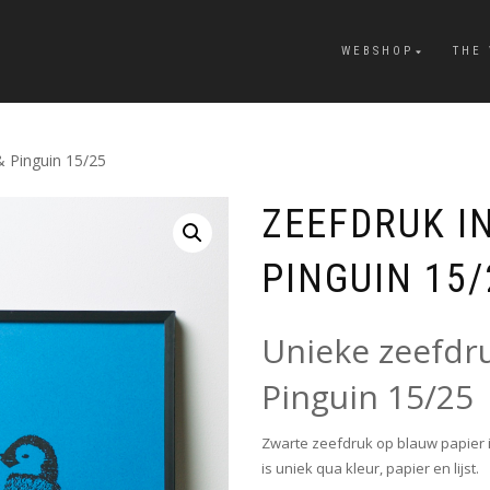
WEBSHOP
THE
& Pinguin 15/25
ZEEFDRUK IN
PINGUIN 15/
Unieke zeefdru
Pinguin 15/25
Zwarte zeefdruk op blauw papier in
is uniek qua kleur, papier en lijst.