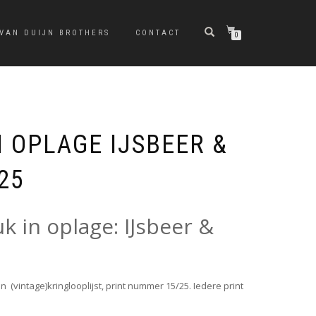
 VAN DUIJN BROTHERS
CONTACT
0
 OPLAGE IJSBEER &
25
k in oplage: IJsbeer &
 (vintage)kringlooplijst, print nummer 15/25. Iedere print