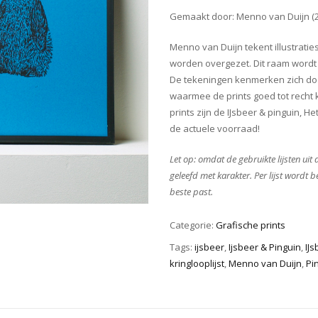
Gemaakt door: Menno van Duijn (2
Menno van Duijn tekent illustrat
worden overgezet. Dit raam wordt
De tekeningen kenmerken zich door
waarmee de prints goed tot recht
prints zijn de IJsbeer & pinguin, 
de actuele voorraad!
Let op: omdat de gebruikte lijsten uit
geleefd met karakter. Per lijst wordt 
beste past.
Categorie:
Grafische prints
Tags:
ijsbeer
,
Ijsbeer & Pinguin
,
IJ
kringlooplijst
,
Menno van Duijn
,
Pi