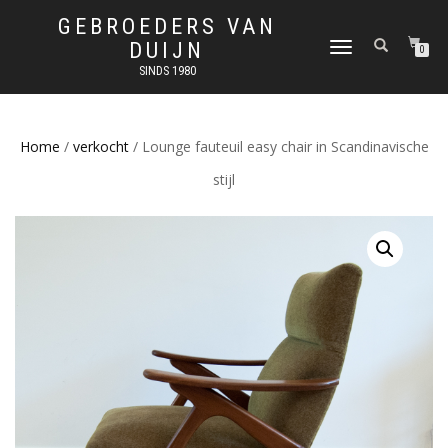
GEBROEDERS VAN
DUIJN
SCHAKEL
0
TUSSEN
SINDS 1980
MENU
Home
/
verkocht
/ Lounge fauteuil easy chair in Scandinavische
stijl