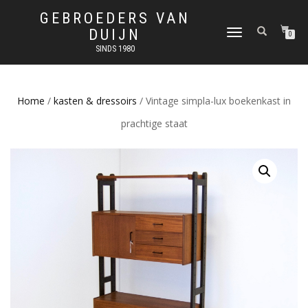
GEBROEDERS VAN
DUIJN
SCHAKEL
0
TUSSEN
SINDS 1980
MENU
Home
/
kasten & dressoirs
/ Vintage simpla-lux boekenkast in
prachtige staat